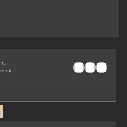
6 54
 email