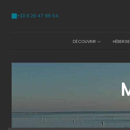
+33 6 26 47 66 54
DÉCOUVRIR
HÉBERG
M