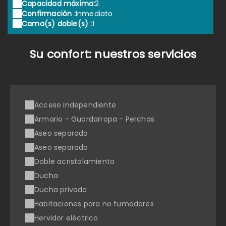
Capacidad máxima:
2
Confirmación :
Inmediato
Cama(s) doble(s) :
1
Su confort: nuestros servicios
Acceso independiente
Armario - Guardarropa - Perchas
Aseo separado
Aseo separado
Doble acristalamiento
Ducha
Ducha privada
Habitaciones para no fumadores
Hervidor eléctrico