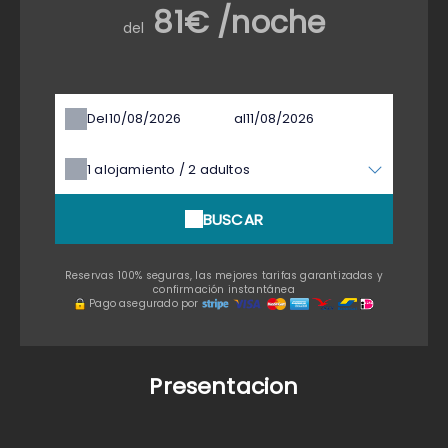
81€ /noche
del
Del
al
1
alojamiento /
2
adultos
BUSCAR
Reservas 100% seguras, las mejores tarifas garantizadas y
confirmación instantánea
Pago asegurado por
Presentacion