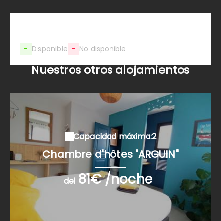
-
Disponible
-
No disponible
Nuestros otros alojamientos
Capacidad máxima:2
Chambre d'hôtes "ARGUIN"
81€ /noche
del