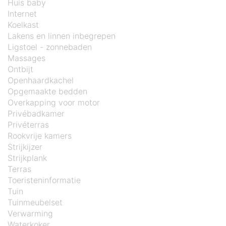
Huis baby
Internet
Koelkast
Lakens en linnen inbegrepen
Ligstoel - zonnebaden
Massages
Ontbijt
Openhaardkachel
Opgemaakte bedden
Overkapping voor motor
Privébadkamer
Privéterras
Rookvrije kamers
Strijkijzer
Strijkplank
Terras
Toeristeninformatie
Tuin
Tuinmeubelset
Verwarming
Waterkoker