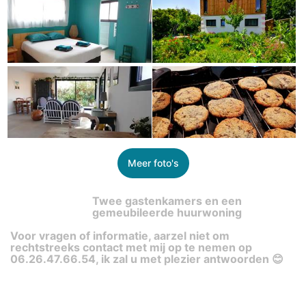
Meer foto's
Twee gastenkamers en een
gemeubileerde huurwoning
Voor vragen of informatie, aarzel niet om
rechtstreeks contact met mij op te nemen op
06.26.47.66.54, ik zal u met plezier antwoorden 😊