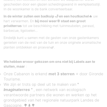
gescheiden door een glazen scheidingswand in werkplaatsstijl.
In de woonkamer is de bank converteerbaar.
In de winter zullen een badkuip 🛁 en een houtkachel🔥
uw
hart verwarmen. En
bij mooi weer🌞 staat een groot
privéterras
tot uw beschikking met tuinmeubelen, parasol,
barbecue, ligstoelen...
Eindelijk kunt u samen met de gasten van onze gastenkamers
genieten van de rest van de tuin en onze originele aromatische
planten ontdekken en proeven🌿.
We hebben ervoor gekozen om ons niet bij Labels aan te
sluiten, maar
:
Onze Cabanon is erkend
met 3 sterren
⭐ door Gironde
Tourisme.
We zijn er trots op deel uit te maken van
"
Imaginaterres
"
, een netwerk van ecologisch
verantwoorde partners die wonen en werken op het
grondgebied van het regionale natuurpark Landes de
Gascogne. 🌳🌲🌳