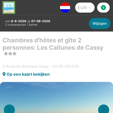
EUR
0
van
6-8-2026
op
07-08-2026
Wijzigen
2 volwassenen 1 kamer
Chambres d'hôtes et gîte 2
personnes: Les Callunes de Cassy
8 Route De Bordeaux Cassy - 33138 LANTON
Op een kaart bekijken