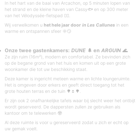
In het hart van de baai van Arcachon, op 5 minuten lopen van
het strand en de kleine haven van Cassy🐟 en op 300 meter
van het Vélodyssée-fietspad 🚴‍♀️.
Wij verwelkomen u
het hele jaar door
in Les
Callunes
in een
warme en ontspannen sfeer 🌞😏
Onze twee gastenkamers:
DUNE
🌲 en
ARGUIN
🌊
Ze zijn ruim (16m²), modern en comfortabel. Ze bevinden zich
op de begane grond van het huis en komen uit op een grote
woonkamer die tot uw beschikking staat.
Deze kamer is ingericht meteen warme en lichte loungeruimte.
Het is omgeven door erkers en geeft direct toegang tot het
grote houten terras en de tuin 🌳🌷🌳.
Er zijn ook 2 onafhankelijke tafels waar bij slecht weer het ontbijt
wordt geserveerd. De dappersten zullen ze gebruiken als
kantoor om te telewerken 🤓
Al deze ruimte is voor u gereserveerd zodat u zich er echt op
uw gemak voelt.