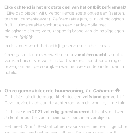
Elke ochtend is het grootste deel van het ontbijt zelfgemaakt
. Elke dag bieden wij u verschillende zoete opties aan (taarten,
taarten, pannenkoeken). Zelfgemaakte jam, tuin- of biologisch
fruit. Huisgemaakte yoghurt en een hartige optie met
biologische eieren; Vers, knapperig brood van de nabijgelegen
bakker. 😋😋😋
In de zomer wordt het ontbijt geserveerd op het terras.
Onze gastenkamers verwelkomen u
vanaf één nacht,
zodat u
ver van huis of ver van huis kunt werkenalleen door de regio
reizen, om een persoonlijk en warmer welkom te vinden dan in
hotels.
Onze gemeubileerde huurwoning,
Le Cabanon
🛖
Dit huisje
biedt de mogelijkheid tot een
zelfstandiger
verblijf.
Deze bevindt zich aan de achterkant van de woning, in de tuin.
Dit huisje is
in 2021 volledig gerestaureerd.
Ideaal voor twee.
Je kunt er echter voor maximaal 4 personen verblijven.
Het meet 28 m². Bestaat uit een woonkamer met een ingerichte
keuken, een eethoek en een zithoek. De slaapkamer wordt