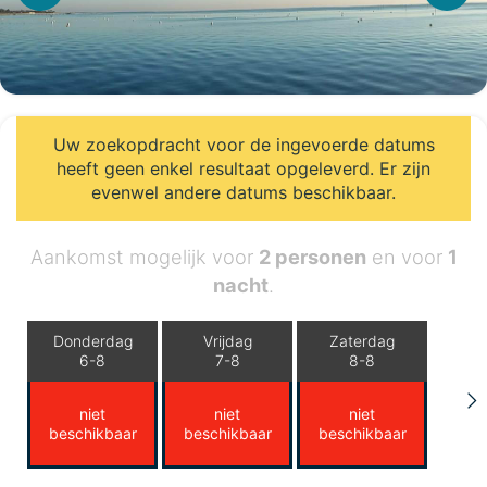
Uw zoekopdracht voor de ingevoerde datums
heeft geen enkel resultaat opgeleverd. Er zijn
evenwel andere datums beschikbaar.
Aankomst mogelijk voor
2 personen
en voor
1
nacht
.
Donderdag
Vrijdag
Zaterdag
6-8
7-8
8-8
niet
niet
niet
beschikbaar
beschikbaar
beschikbaar