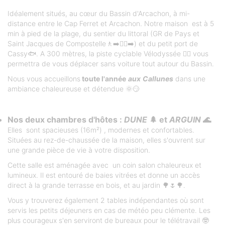
Idéalement situés, au cœur du Bassin d'Arcachon, à mi-
distance entre le Cap Ferret et Arcachon. Notre maison est à 5
min à pied de la plage, du sentier du littoral (GR de Pays et
Saint Jacques de Compostelle🚶‍➡️🚶‍♂️‍➡️) et du petit port de
Cassy🐟. A 300 mètres, la piste cyclable Vélodyssée 🚴‍♀️ vous
permettra de vous déplacer sans voiture tout autour du Bassin.
Nous vous accueillons
toute l'année
aux
Callunes
dans une
ambiance chaleureuse et détendue 🌞😏
Nos deux chambres d'hôtes :
DUNE
🌲 et
ARGUIN
🌊
Elles sont spacieuses (16m²) , modernes et confortables.
Situées au rez-de-chaussée de la maison, elles s'ouvrent sur
une grande pièce de vie à votre disposition.
Cette salle est aménagée avec un coin salon chaleureux et
lumineux. Il est entouré de baies vitrées et donne un accès
direct à la grande terrasse en bois, et au jardin 🌳🌷🌳.
Vous y trouverez également 2 tables indépendantes où sont
servis les petits déjeuners en cas de météo peu clémente. Les
plus courageux s'en serviront de bureaux pour le télétravail 🤓