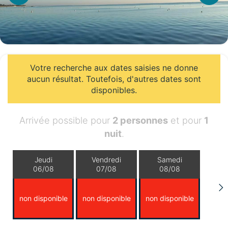
Votre recherche aux dates saisies ne donne
aucun résultat. Toutefois, d'autres dates sont
disponibles.
Arrivée possible pour
2 personnes
et pour
1
nuit
.
Jeudi
Vendredi
Samedi
06/08
07/08
08/08
non disponible
non disponible
non disponible