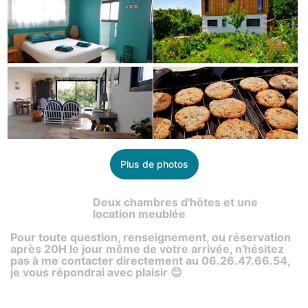
Plus de photos
Deux chambres d'hôtes et une
location meublée
Pour toute question, renseignement, ou réservation
après 20H le jour même de votre arrivée, n'hésitez
pas à me contacter directement au 06.26.47.66.54,
je vous répondrai avec plaisir 😊