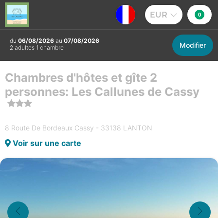
EUR
0
du
06/08/2026
au
07/08/2026
Modifier
2 adultes 1 chambre
Chambres d'hôtes et gîte 2
personnes: Les Callunes de Cassy
8 Route De Bordeaux Cassy - 33138 LANTON
Voir sur une carte